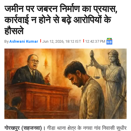
जमीन पर जबरन निर्माण का प्रयास,
झारखंड
मथुरा
पंजाब
मेरठ
कार्रवाई न होने से बढ़े आरोपियों के
हिमांचल
रायबरेली
हौसले
प्रदेश
उत्तराखंड
By
Ashwani Kumar
Jun 12, 2026, 18:12 IST
12:42:37 PM
गोरखपुर (सहजनवा)।
गीडा थाना क्षेत्र के नगवा गांव निवासी सुधीर