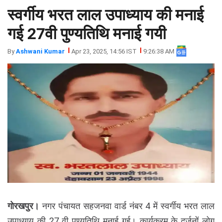
स्वर्गीय भरत लाल उपाध्याय की मनाई
झारखंड
मथुरा
पंजाब
मेरठ
गई 27वी पुण्यतिथि मनाई गयी
हिमांचल
रायबरेली
By
Ashwani Kumar
Apr 23, 2025, 14:56 IST
9:26:38 AM
प्रदेश
उत्तराखंड
गोरखपुर।
नगर पंचायत सहजनवा वार्ड नंबर 4 में स्वर्गीय भरत लाल
उपाध्याय की 27 वी पुण्यतिथि मनाई गई। कार्यक्रम के दर्जनों लोग