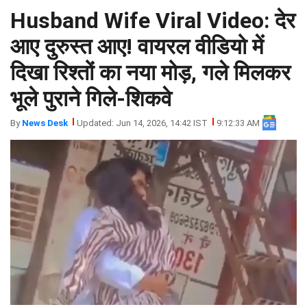
Husband Wife Viral Video: देर
झारखंड
मथुरा
पंजाब
मेरठ
आए दुरुस्त आए! वायरल वीडियो में
हिमांचल
रायबरेली
दिखा रिश्तों का नया मोड़, गले मिलकर
प्रदेश
उत्तराखंड
भूले पुराने गिले-शिकवे
By
News Desk
Updated: Jun 14, 2026, 14:42 IST
9:12:33 AM