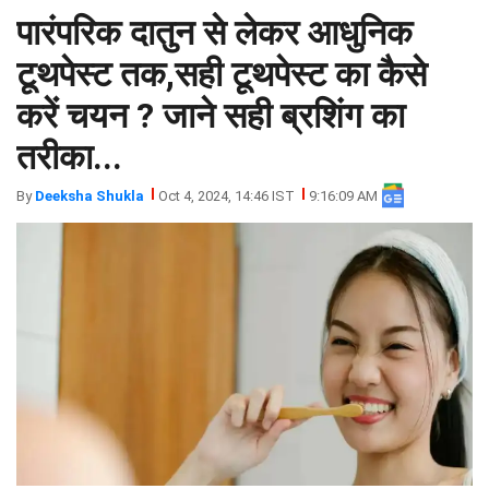
पारंपरिक दातुन से लेकर आधुनिक
झारखंड
मथुरा
पंजाब
मेरठ
टूथपेस्ट तक,सही टूथपेस्ट का कैसे
हिमांचल
रायबरेली
करें चयन ? जाने सही ब्रशिंग का
प्रदेश
उत्तराखंड
तरीका...
By
Deeksha Shukla
Oct 4, 2024, 14:46 IST
9:16:09 AM