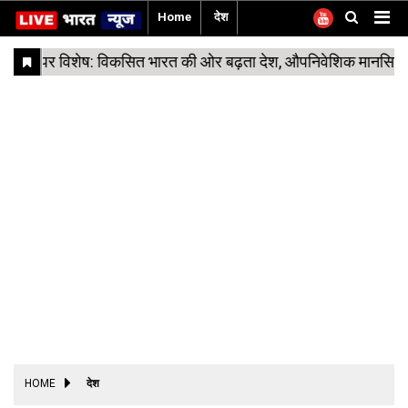
Home
देश
Home
देश
विदेश
Technology
कोरोना
राज्य
उत्तरप्रदेश
बिजनेस
बिहार
अपराध
मनोरंजन
नौकरी
शिक्षा
लाइफ़स्टाइल
खेल
वायरल
अजब
Sukoon
अर्थव्यवस्था
Politics
Special
Trending
धर्म
फैक्ट
मौसम
सरकारी
वीडियो
अपडेट
कंटेंट
गजब
के
-
चेक
योजनाएं
पाकिस्तान
Gadgets
नई
वाराणसी
पटना
बॉलीवुड
फूड
पल
Reports
दिल्ली
कार्नर
चीन
Auto
गुजरात
चंदौली
कैमूर
भोजपुरी
फैशन
अमेरिका
उत्तरप्रदेश
लखनऊ
मधुबनी
छोटापर्दा
हेल्थ
रूस
बिहार
गोरखपुर
दरभंगा
वेब
रिलेशनशिप
सीरीज
ब्रिटेन
छत्तीसगढ़
प्रयागराज
मुजफ्फरपुर
यात्रा
श्रीलंका
जम्मू
मिर्ज़ापुर
कश्मीर
महाराष्ट्र
कानपुर
पश्चिम
अयोध्या
बंगाल
मध्य
नोएडा
HOME
देश
प्रदेश
राजस्थान
गाज़ियाबाद