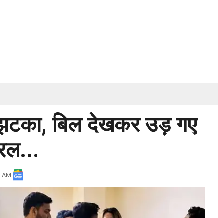
ा झटका, बिल देखकर उड़ गए
यरल...
6 AM