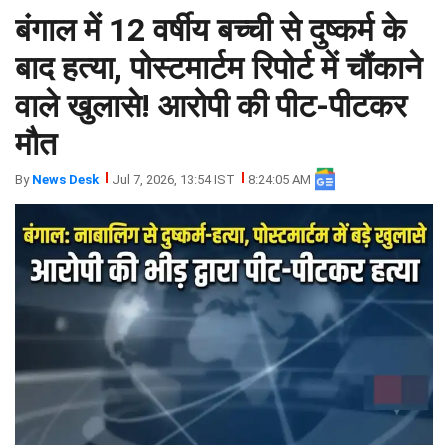
बंगाल में 12 वर्षीय बच्ची से दुष्कर्म के
झारखंड
मथुरा
पंजाब
मेरठ
बाद हत्या, पोस्टमार्टम रिपोर्ट में चौंकाने
हिमांचल
रायबरेली
वाले खुलासे! आरोपी की पीट-पीटकर
प्रदेश
उत्तराखंड
मौत
By
News Desk
Jul 7, 2026, 13:54 IST
8:24:05 AM